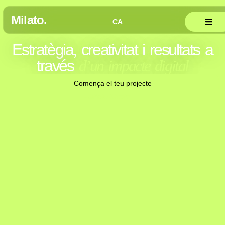
Milato.
CA
ES
Els nostres casos d’èxit
Estratègia, creativitat i resultats a
través
d’un impacte digital
Comença el teu projecte
- Milato Studio