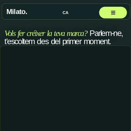
Milato.
CA
ES
Vols fer créixer la teva marca?
Parlem-ne,
t’escoltem des del primer moment.